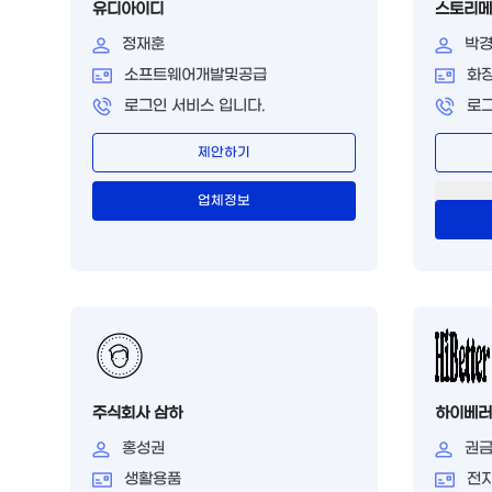
유디아이디
스토리메
정재훈
박
소프트웨어개발및공급
화
로그인 서비스 입니다.
로그
제안하기
업체정보
주식회사 삼하
하이베러
홍성권
권
생활용품
전