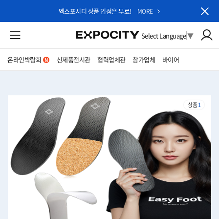
엑스포시티 상품 입점은 무료!
MORE
Select Language
▼
온라인박람회
신제품전시관
협력업체관
참가업체
바이어
상품
1