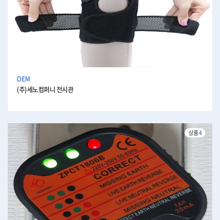
OEM
(주)세노컴퍼니 전시관
상품
4