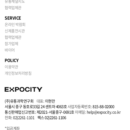
유통채널지도
협력업체관
SERVICE
온라인 박람회
신제품전시관
협력업체관
참가업체
바이어
POLICY
이용약관
개인정보처리방침
(주)유통과학연구회
대표:
이현만
서울시 중구 동호로33길 24 센트마 4063호
사업자등록번호:
815-88-02000
통신판매업신고번호: 제2021-서울중구-0691호
이메일:
help@expocity.co.kr
전화:
02)2261-1101
팩스 02)2261-1106
*입금계좌